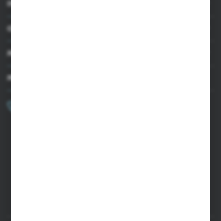
INFORMACJE
OBSŁUGA KLIENTA
MOJE KONTO
MASZ PYTANIE?
+48 502 050 479
Zapraszamy pon.-pt. 9.00-15.00
sklep@agrii.pl
FORMULARZ KONTAKTOWY