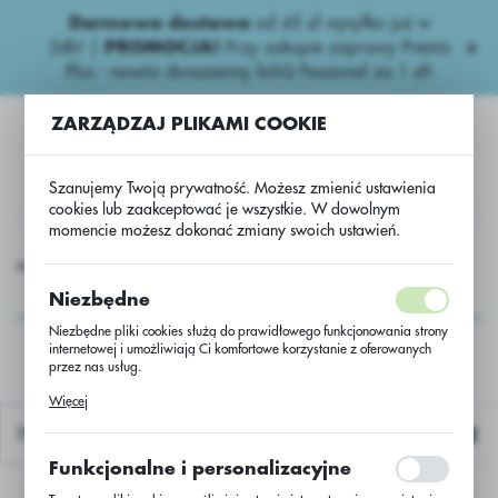
Darmowa dostawa
od 45 zł wysyłka już w
USTAWIENIA REGIONALNE
24h!
|
PROMOCJA!
Przy zakupie zaprawy Premis
Plus - nawóz donasienny foliQ Fessional za 1 zł!
Lokalizacja
ZARZĄDZAJ PLIKAMI COOKIE
Polska
Język
Szanujemy Twoją prywatność. Możesz zmienić ustawienia
polski
cookies lub zaakceptować je wszystkie. W dowolnym
momencie możesz dokonać zmiany swoich ustawień.
Waluta
awozy
Wapniowe
Wapno granulowane 80%CaO/BB500
Polski złoty (PLN)
Wapno granulowane
Niezbędne
80%CaO/BB500
Niezbędne pliki cookies służą do prawidłowego funkcjonowania strony
internetowej i umożliwiają Ci komfortowe korzystanie z oferowanych
ZAPISZ
przez nas usług.
Pliki cookies odpowiadają na podejmowane przez Ciebie działania w
Więcej
celu m.in. dostosowania Twoich ustawień preferencji prywatności,
logowania czy wypełniania formularzy. Dzięki plikom cookies strona, z
Domyślnie
której korzystasz, może działać bez zakłóceń.
Funkcjonalne i personalizacyjne