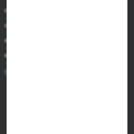
INFORMACJE
OBSŁUGA KLIENTA
MOJE KONTO
MASZ PYTANIE?
+48 502 050 479
Zapraszamy pon.-pt. 9.00-15.00
sklep@agrii.pl
FORMULARZ KONTAKTOWY