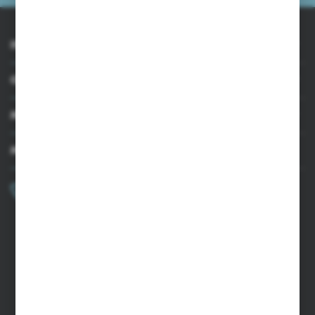
INFORMACJE
OBSŁUGA KLIENTA
MOJE KONTO
MASZ PYTANIE?
+48 502 050 479
Zapraszamy pon.-pt. 9.00-15.00
sklep@agrii.pl
FORMULARZ KONTAKTOWY