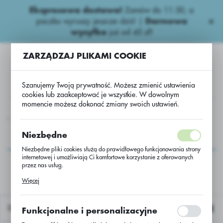
Ekspresowa dostawa!
Zamów do 11:30, a
USTAWIENIA REGIONALNE
paczka wyruszy jeszcze dziś! |
Darmowa
wysyłka
już od 45 zł!
Lokalizacja
ZARZĄDZAJ PLIKAMI COOKIE
Polska
Język
Szanujemy Twoją prywatność. Możesz zmienić ustawienia
polski
cookies lub zaakceptować je wszystkie. W dowolnym
momencie możesz dokonać zmiany swoich ustawień.
Waluta
Wapniowe
Wapno Nordkalk Magnesium 45%CaO+MgO
Polski złoty (PLN)
Wapno Nordkalk
Niezbędne
Magnesium
Niezbędne pliki cookies służą do prawidłowego funkcjonowania strony
ZAPISZ
internetowej i umożliwiają Ci komfortowe korzystanie z oferowanych
45%CaO+MgO
przez nas usług.
Pliki cookies odpowiadają na podejmowane przez Ciebie działania w
Więcej
celu m.in. dostosowania Twoich ustawień preferencji prywatności,
logowania czy wypełniania formularzy. Dzięki plikom cookies strona, z
której korzystasz, może działać bez zakłóceń.
Domyślnie
Funkcjonalne i personalizacyjne