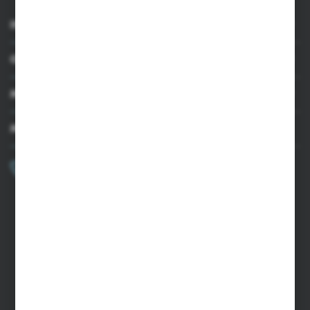
INFORMACJE
OBSŁUGA KLIENTA
MOJE KONTO
MASZ PYTANIE?
+48 502 050 479
Zapraszamy pon.-pt. 9.00-15.00
sklep@agrii.pl
FORMULARZ KONTAKTOWY