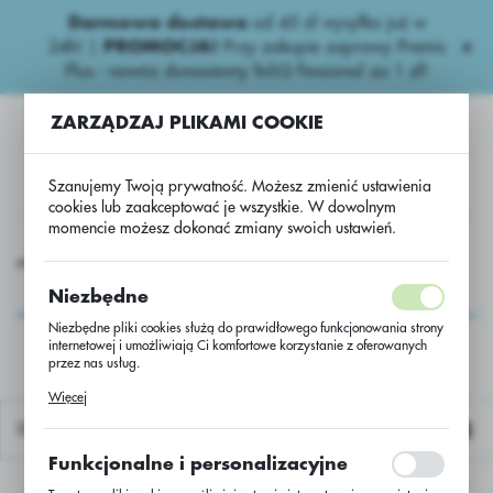
Darmowa dostawa
od 45 zł wysyłka już w
USTAWIENIA REGIONALNE
24h!
|
PROMOCJA!
Przy zakupie zaprawy Premis
Plus - nawóz donasienny foliQ Fessional za 1 zł!
Lokalizacja
ZARZĄDZAJ PLIKAMI COOKIE
Polska
Język
Szanujemy Twoją prywatność. Możesz zmienić ustawienia
polski
cookies lub zaakceptować je wszystkie. W dowolnym
momencie możesz dokonać zmiany swoich ustawień.
Waluta
apniowe nawozy
Wapniowe
Wapno węglanowe 37/Luz
Polski złoty (PLN)
Wapno węglanowe
Niezbędne
37/Luz
Niezbędne pliki cookies służą do prawidłowego funkcjonowania strony
internetowej i umożliwiają Ci komfortowe korzystanie z oferowanych
ZAPISZ
przez nas usług.
Pliki cookies odpowiadają na podejmowane przez Ciebie działania w
Więcej
celu m.in. dostosowania Twoich ustawień preferencji prywatności,
logowania czy wypełniania formularzy. Dzięki plikom cookies strona, z
Domyślnie
której korzystasz, może działać bez zakłóceń.
Funkcjonalne i personalizacyjne