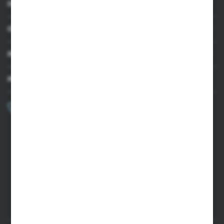
INFORMACJE
OBSŁUGA KLIENTA
MOJE KONTO
MASZ PYTANIE?
+48 502 050 479
Zapraszamy pon.-pt. 9.00-15.00
sklep@agrii.pl
FORMULARZ KONTAKTOWY