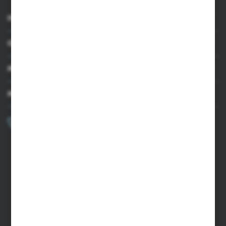
INFORMACJE
OBSŁUGA KLIENTA
MOJE KONTO
MASZ PYTANIE?
+48 502 050 479
Zapraszamy pon.-pt. 9.00-15.00
sklep@agrii.pl
FORMULARZ KONTAKTOWY