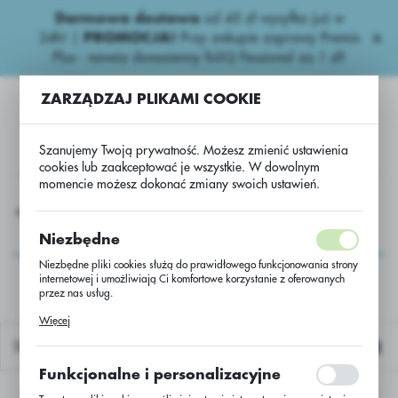
Darmowa dostawa
od 45 zł wysyłka już w
USTAWIENIA REGIONALNE
24h!
|
PROMOCJA!
Przy zakupie zaprawy Premis
Plus - nawóz donasienny foliQ Fessional za 1 zł!
Lokalizacja
ZARZĄDZAJ PLIKAMI COOKIE
Polska
Język
Szanujemy Twoją prywatność. Możesz zmienić ustawienia
polski
cookies lub zaakceptować je wszystkie. W dowolnym
momencie możesz dokonać zmiany swoich ustawień.
Waluta
owe nawozy
Wieloskładnikowe
Yara Mila 5-10-25+7S/BB
Polski złoty (PLN)
Yara Mila 5-10-
Niezbędne
25+7S/BB
Niezbędne pliki cookies służą do prawidłowego funkcjonowania strony
internetowej i umożliwiają Ci komfortowe korzystanie z oferowanych
ZAPISZ
przez nas usług.
Pliki cookies odpowiadają na podejmowane przez Ciebie działania w
Więcej
celu m.in. dostosowania Twoich ustawień preferencji prywatności,
logowania czy wypełniania formularzy. Dzięki plikom cookies strona, z
Domyślnie
której korzystasz, może działać bez zakłóceń.
Funkcjonalne i personalizacyjne