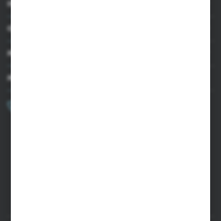
INFORMACJE
OBSŁUGA KLIENTA
MOJE KONTO
MASZ PYTANIE?
+48 502 050 479
Zapraszamy pon.-pt. 9.00-15.00
sklep@agrii.pl
FORMULARZ KONTAKTOWY