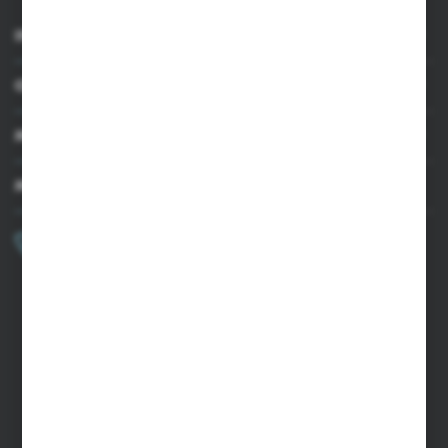
INFORMACJE
OBSŁUGA KLIENTA
MOJE KONTO
MASZ PYTANIE?
+48 502 050 479
Zapraszamy pon.-pt. 9.00-15.00
sklep@agrii.pl
FORMULARZ KONTAKTOWY