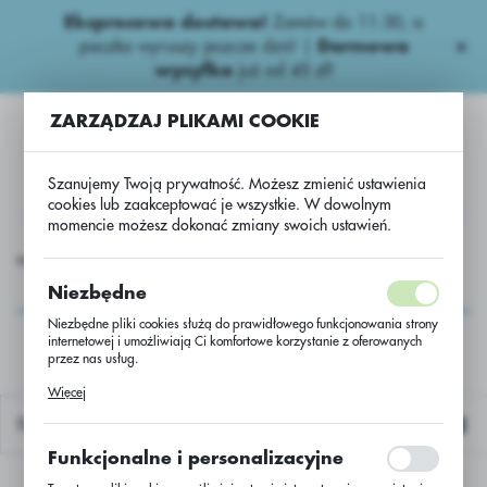
Ekspresowa dostawa!
Zamów do 11:30, a
USTAWIENIA REGIONALNE
paczka wyruszy jeszcze dziś! |
Darmowa
wysyłka
już od 45 zł!
Lokalizacja
ZARZĄDZAJ PLIKAMI COOKIE
Polska
Język
Szanujemy Twoją prywatność. Możesz zmienić ustawienia
polski
cookies lub zaakceptować je wszystkie. W dowolnym
momencie możesz dokonać zmiany swoich ustawień.
Waluta
nawozy
Wieloskładnikowe
Yara Mila7-12-25/worek 50kg
Polski złoty (PLN)
Yara Mila7-12-
Niezbędne
25/worek 50kg
Niezbędne pliki cookies służą do prawidłowego funkcjonowania strony
internetowej i umożliwiają Ci komfortowe korzystanie z oferowanych
ZAPISZ
przez nas usług.
Pliki cookies odpowiadają na podejmowane przez Ciebie działania w
Więcej
celu m.in. dostosowania Twoich ustawień preferencji prywatności,
logowania czy wypełniania formularzy. Dzięki plikom cookies strona, z
Domyślnie
której korzystasz, może działać bez zakłóceń.
Funkcjonalne i personalizacyjne