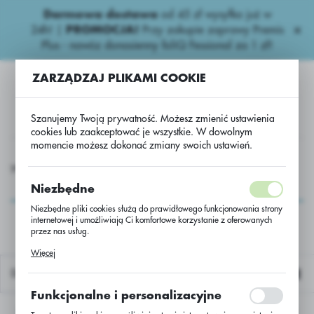
Darmowa dostawa
od 45 zł wysyłka już w
USTAWIENIA REGIONALNE
24h!
|
PROMOCJA!
Przy zakupie zaprawy Premis
Plus - nawóz donasienny foliQ Fessional za 1 zł!
Lokalizacja
ZARZĄDZAJ PLIKAMI COOKIE
Polska
Język
Szanujemy Twoją prywatność. Możesz zmienić ustawienia
polski
cookies lub zaakceptować je wszystkie. W dowolnym
momencie możesz dokonać zmiany swoich ustawień.
Waluta
gicydy zbożowe
Strobiluryny
Zaftra AZT 250 SC/błędny
Polski złoty (PLN)
Zaftra AZT 250
Niezbędne
SC/błędny
Niezbędne pliki cookies służą do prawidłowego funkcjonowania strony
internetowej i umożliwiają Ci komfortowe korzystanie z oferowanych
ZAPISZ
przez nas usług.
Pliki cookies odpowiadają na podejmowane przez Ciebie działania w
Więcej
celu m.in. dostosowania Twoich ustawień preferencji prywatności,
logowania czy wypełniania formularzy. Dzięki plikom cookies strona, z
Domyślnie
której korzystasz, może działać bez zakłóceń.
Funkcjonalne i personalizacyjne