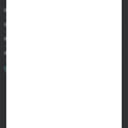
INFORMACJE
OBSŁUGA KLIENTA
MOJE KONTO
MASZ PYTANIE?
+48 502 050 479
Zapraszamy pon.-pt. 9.00-15.00
sklep@agrii.pl
FORMULARZ KONTAKTOWY