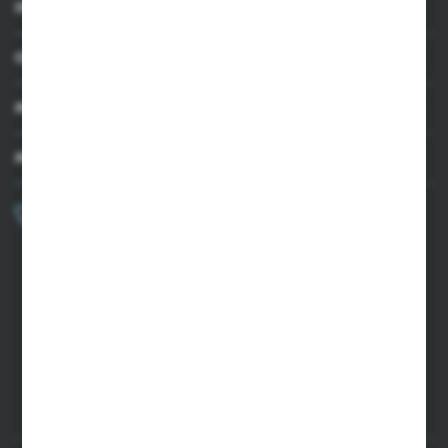
INFORMACJE
OBSŁUGA KLIENTA
MOJE KONTO
MASZ PYTANIE?
+48 502 050 479
Zapraszamy pon.-pt. 9.00-15.00
sklep@agrii.pl
FORMULARZ KONTAKTOWY