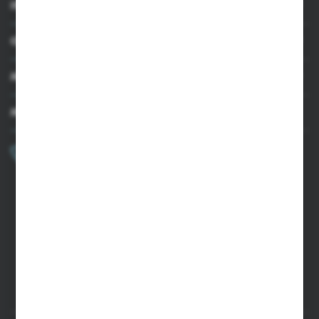
INFORMACJE
OBSŁUGA KLIENTA
MOJE KONTO
MASZ PYTANIE?
+48 502 050 479
Zapraszamy pon.-pt. 9.00-15.00
sklep@agrii.pl
FORMULARZ KONTAKTOWY