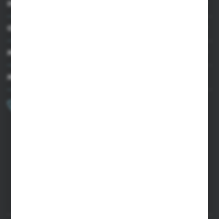
INFORMACJE
OBSŁUGA KLIENTA
MOJE KONTO
MASZ PYTANIE?
+48 502 050 479
Zapraszamy pon.-pt. 9.00-15.00
sklep@agrii.pl
FORMULARZ KONTAKTOWY