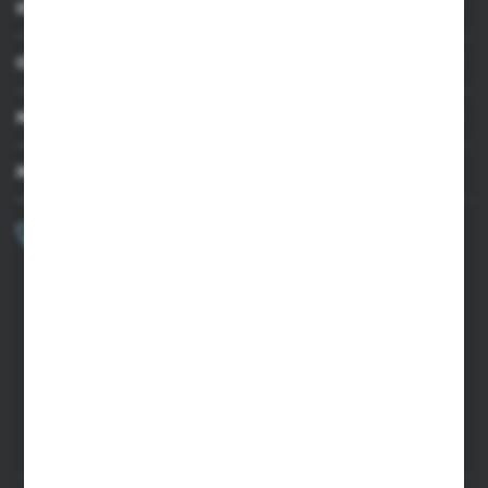
INFORMACJE
OBSŁUGA KLIENTA
MOJE KONTO
MASZ PYTANIE?
+48 502 050 479
Zapraszamy pon.-pt. 9.00-15.00
sklep@agrii.pl
FORMULARZ KONTAKTOWY