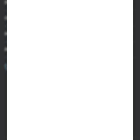
INFORMACJE
OBSŁUGA KLIENTA
MOJE KONTO
MASZ PYTANIE?
+48 502 050 479
Zapraszamy pon.-pt. 9.00-15.00
sklep@agrii.pl
FORMULARZ KONTAKTOWY