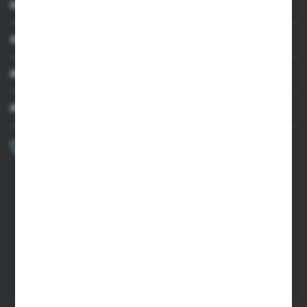
INFORMACJE
OBSŁUGA KLIENTA
MOJE KONTO
MASZ PYTANIE?
+48 502 050 479
Zapraszamy pon.-pt. 9.00-15.00
sklep@agrii.pl
FORMULARZ KONTAKTOWY