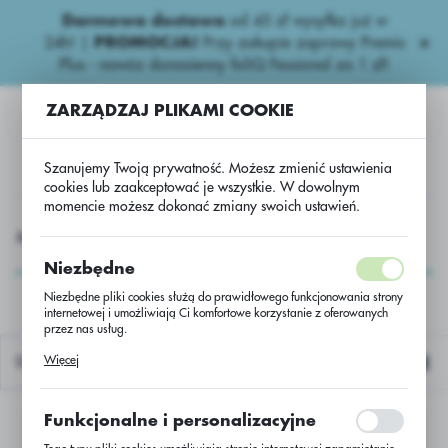
Darmowa dostawa
od 45 zł wysyłka już w
USTAWIENIA REGIONALNE
24h!
|
PROMOCJA!
Przy zakupie zaprawy Premis
Plus - nawóz donasienny foliQ Fessional za 1 zł!
Lokalizacja
ZARZĄDZAJ PLIKAMI COOKIE
Polska
Język
Szanujemy Twoją prywatność. Możesz zmienić ustawienia
polski
cookies lub zaakceptować je wszystkie. W dowolnym
momencie możesz dokonać zmiany swoich ustawień.
Waluta
Regulatory wzrostu
PAKI AGRII R.W.
Zestaw Regulacja
Polski złoty (PLN)
Zestaw Regulacja
Niezbędne
Niezbędne pliki cookies służą do prawidłowego funkcjonowania strony
internetowej i umożliwiają Ci komfortowe korzystanie z oferowanych
ZAPISZ
przez nas usług.
Pliki cookies odpowiadają na podejmowane przez Ciebie działania w
Więcej
Domyślnie
celu m.in. dostosowania Twoich ustawień preferencji prywatności,
logowania czy wypełniania formularzy. Dzięki plikom cookies strona, z
której korzystasz, może działać bez zakłóceń.
Funkcjonalne i personalizacyjne
Nie znaleziono produktów w tej kategorii:
Proszę wybrać inną kategorię.