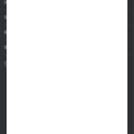
INFORMACJE
OBSŁUGA KLIENTA
MOJE KONTO
MASZ PYTANIE?
+48 502 050 479
Zapraszamy pon.-pt. 9.00-15.00
sklep@agrii.pl
FORMULARZ KONTAKTOWY