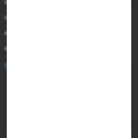
INFORMACJE
OBSŁUGA KLIENTA
MOJE KONTO
MASZ PYTANIE?
+48 502 050 479
Zapraszamy pon.-pt. 9.00-15.00
sklep@agrii.pl
FORMULARZ KONTAKTOWY