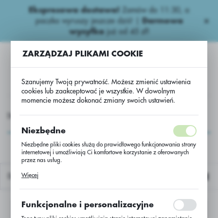
Ekspresowa dostawa!
Zamów do 11:30, a
USTAWIENIA REGIONALNE
paczka wyruszy jeszcze dziś! |
Darmowa
wysyłka
już od 45 zł!
Lokalizacja
ZARZĄDZAJ PLIKAMI COOKIE
Polska
Język
Szanujemy Twoją prywatność. Możesz zmienić ustawienia
polski
cookies lub zaakceptować je wszystkie. W dowolnym
momencie możesz dokonać zmiany swoich ustawień.
Waluta
HEMIA
Fungicydy ziemniaczane
Układowe
Zorvec
Polski złoty (PLN)
Zorvec
Niezbędne
Niezbędne pliki cookies służą do prawidłowego funkcjonowania strony
internetowej i umożliwiają Ci komfortowe korzystanie z oferowanych
ZAPISZ
przez nas usług.
Pliki cookies odpowiadają na podejmowane przez Ciebie działania w
Więcej
Domyślnie
celu m.in. dostosowania Twoich ustawień preferencji prywatności,
logowania czy wypełniania formularzy. Dzięki plikom cookies strona, z
której korzystasz, może działać bez zakłóceń.
Funkcjonalne i personalizacyjne
Nie znaleziono produktów w tej kategorii:
Proszę wybrać inną kategorię.