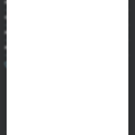
INFORMACJE
OBSŁUGA KLIENTA
MOJE KONTO
MASZ PYTANIE?
+48 502 050 479
Zapraszamy pon.-pt. 9.00-15.00
sklep@agrii.pl
FORMULARZ KONTAKTOWY