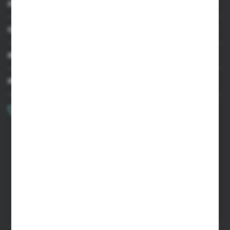
INFORMACJE
OBSŁUGA KLIENTA
MOJE KONTO
MASZ PYTANIE?
+48 502 050 479
Zapraszamy pon.-pt. 9.00-15.00
sklep@agrii.pl
FORMULARZ KONTAKTOWY