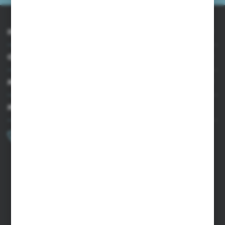
INFORMACJE
OBSŁUGA KLIENTA
MOJE KONTO
MASZ PYTANIE?
+48 502 050 479
Zapraszamy pon.-pt. 9.00-15.00
sklep@agrii.pl
FORMULARZ KONTAKTOWY