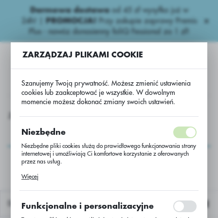
Darmowa dostawa
od 45 zł wysyłka już w
USTAWIENIA REGIONALNE
24h!
|
PROMOCJA!
Przy zakupie zaprawy Premis
Plus - nawóz donasienny foliQ Fessional za 1 zł!
Lokalizacja
ZARZĄDZAJ PLIKAMI COOKIE
Polska
Język
Szanujemy Twoją prywatność. Możesz zmienić ustawienia
polski
cookies lub zaakceptować je wszystkie. W dowolnym
momencie możesz dokonać zmiany swoich ustawień.
Waluta
Zboża ozime
Żyto hybryd. Stannos C/1 jedn.siewna BB 0,5t
Polski złoty (PLN)
Żyto hybryd. Stannos
Niezbędne
C/1 jedn.siewna BB
Niezbędne pliki cookies służą do prawidłowego funkcjonowania strony
ZAPISZ
internetowej i umożliwiają Ci komfortowe korzystanie z oferowanych
0,5t
przez nas usług.
Pliki cookies odpowiadają na podejmowane przez Ciebie działania w
Więcej
celu m.in. dostosowania Twoich ustawień preferencji prywatności,
logowania czy wypełniania formularzy. Dzięki plikom cookies strona, z
której korzystasz, może działać bez zakłóceń.
Domyślnie
Funkcjonalne i personalizacyjne