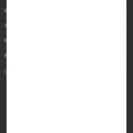
INFORMACJE
OBSŁUGA KLIENTA
MOJE KONTO
MASZ PYTANIE?
+48 502 050 479
Zapraszamy pon.-pt. 9.00-15.00
sklep@agrii.pl
FORMULARZ KONTAKTOWY