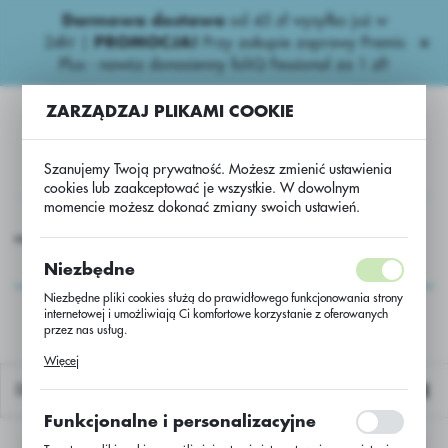
Darmowa dostawa
od 45 zł wysyłka już w
USTAWIENIA REGIONALNE
24h!
|
PROMOCJA!
Przy zakupie zaprawy Premis
Plus - nawóz donasienny foliQ Fessional za 1 zł!
Lokalizacja
ZARZĄDZAJ PLIKAMI COOKIE
Polska
Język
Szanujemy Twoją prywatność. Możesz zmienić ustawienia
polski
cookies lub zaakceptować je wszystkie. W dowolnym
momencie możesz dokonać zmiany swoich ustawień.
Waluta
siona
Zboża ozime
Żyto ozime SU Pluralis B jedn. siewna
Polski złoty (PLN)
Żyto ozime SU Pluralis
Niezbędne
B jedn. siewna
Niezbędne pliki cookies służą do prawidłowego funkcjonowania strony
internetowej i umożliwiają Ci komfortowe korzystanie z oferowanych
ZAPISZ
przez nas usług.
Pliki cookies odpowiadają na podejmowane przez Ciebie działania w
Więcej
celu m.in. dostosowania Twoich ustawień preferencji prywatności,
logowania czy wypełniania formularzy. Dzięki plikom cookies strona, z
Domyślnie
której korzystasz, może działać bez zakłóceń.
Funkcjonalne i personalizacyjne