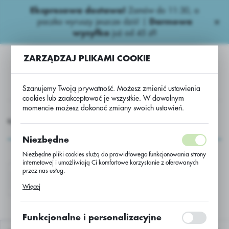
Ekspresowa dostawa!
Zamów do 11:30, a
USTAWIENIA REGIONALNE
paczka wyruszy jeszcze dziś! |
Darmowa
wysyłka
już od 45 zł!
Lokalizacja
ZARZĄDZAJ PLIKAMI COOKIE
Polska
Język
Szanujemy Twoją prywatność. Możesz zmienić ustawienia
polski
cookies lub zaakceptować je wszystkie. W dowolnym
momencie możesz dokonać zmiany swoich ustawień.
Waluta
NAWOZY
ZZ-PZ-CG-NAWOZY
ZZ-PZ-CG-NAW-podgr
Polski złoty (PLN)
ZZ-PZ-CG-NAW-podgr
Niezbędne
Niezbędne pliki cookies służą do prawidłowego funkcjonowania strony
ZAPISZ
internetowej i umożliwiają Ci komfortowe korzystanie z oferowanych
przez nas usług.
ZZ-PZ-CG-NAW-ITEM
Pliki cookies odpowiadają na podejmowane przez Ciebie działania w
Więcej
celu m.in. dostosowania Twoich ustawień preferencji prywatności,
logowania czy wypełniania formularzy. Dzięki plikom cookies strona, z
której korzystasz, może działać bez zakłóceń.
Funkcjonalne i personalizacyjne