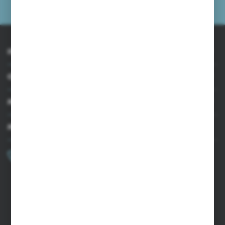
prywatności
INFORMACJE
OBSŁUGA KLIENTA
MOJE KONTO
MASZ PYTANIE?
+48 502 050 479
Zapraszamy pon.-pt. 9.00-15.00
sklep@agrii.pl