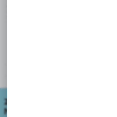
Numer wpisu w rejestrze przedsiębiorców wykonujących
działalność w zakresie wprowadzania środków ochrony roślin
do obrotu lun konfekcjonowania tych środków: 30/64/8643,
wpisany w dniu 24/11/2004. Nr Zaświadczenia:
WOT-6011-
135/04
Dawkowanie
Opinie o produkcie
Inne z kategorii
ZAPISZ SIĘ DO
NEWSLETTERA