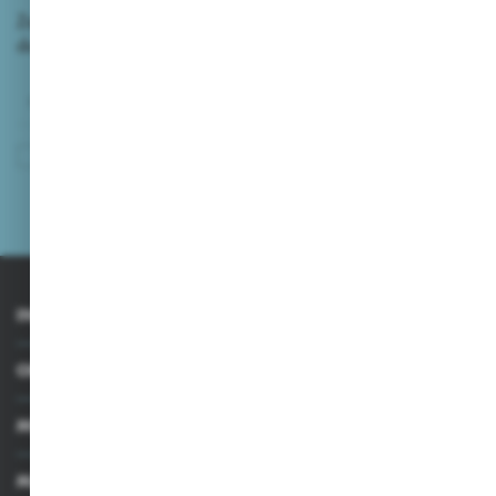
Zapisz się do newsletter i otrzymaj dostęp
do unikalnych porad oraz nowości produktowych
Zapisz się
Wyrażam zgodę na otrzymywanie drogą elektroniczną na wskazany
przeze mnie adres e-mail informacji dotyczących usług świadczonych przez
Administratora. Zgoda może zostać cofnięta w każdym czasie.
Polityka
prywatności
INFORMACJE
OBSŁUGA KLIENTA
MOJE KONTO
MASZ PYTANIE?